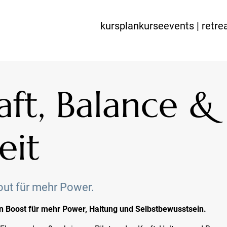
kursplan
kurse
events | retre
raft, Balance &
eit
out für mehr Power.
in Boost für mehr Power, Haltung und Selbstbewusstsein.