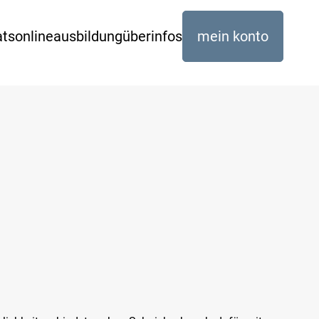
ats
online
ausbildung
über
infos
mein konto